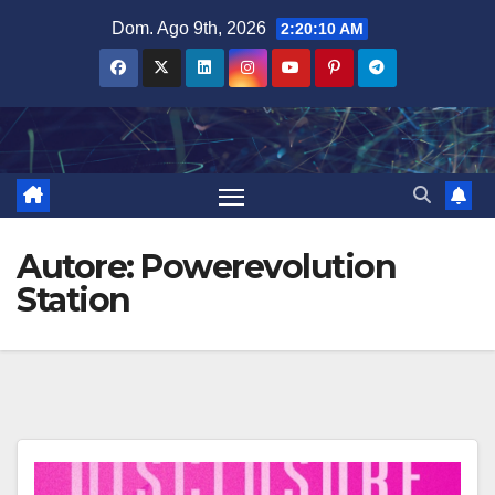
Salta
Dom. Ago 9th, 2026
2:20:12 AM
al
contenuto
Autore:
Powerevolution
Station