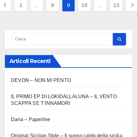
Paginazione
1
…
8
9
10
…
13
degli
articoli
Articoli Recenti
DEVON – NON MI PENTO
IL PRIMO EP DI LOKIDALLALUNA – IL VENTO
SCAPPA SE T’INNAMORI
Daria – Paperline
Original Sicilian Style – Il suono caldo della sicilia