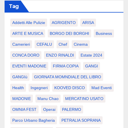
Tag
Addetti Alle Pulizie
AGRIGENTO
ARISA
ARTE E MUSICA
BORGO DEI BORGHI
Business
Camerieri
CEFALU
Chef
Cinema
CONCA DORO
ENZO RINALDI
Estate 2024
EVENTI MADONIE
FIRMA COPIA
GANGI
GANGIù
GIORNATA MOMNDIALE DEL LIBRO
Health
Ingegneri
KOOVED DISCO
Mad Eventi
MADONIE
Manu Chao
MERCATINO USATO
OMNIA FEST
Operai
PALERMO
Parco Urbano Bagheria
PETRALIA SOPRANA