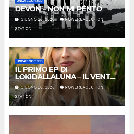
UNCATEGORIZED
DEVON – NON MI PENTO
GIUGNO 10, 2026
POWEREVOLUTION
STATION
UNCATEGORIZED
IL PRIMO EP DI
LOKIDALLALUNA – IL VENTO
SCAPPA SE T’INNAMORI
GIUGNO 10, 2026
POWEREVOLUTION
STATION