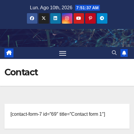
Salta
Lun. Ago 10th, 2026
7:51:38 AM
al
contenuto
Contact
[contact-form-7 id=”69″ title=”Contact form 1″]