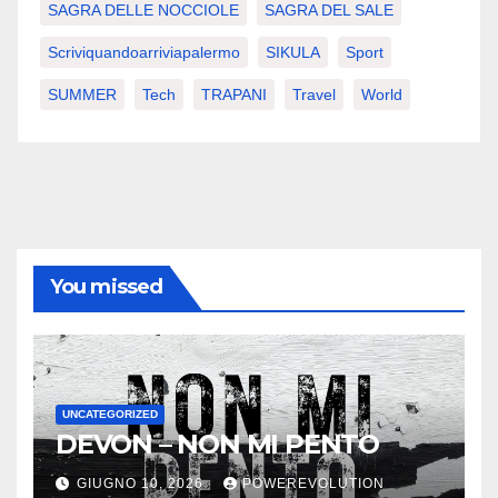
SAGRA DELLE NOCCIOLE
SAGRA DEL SALE
Scriviquandoarriviapalermo
SIKULA
Sport
SUMMER
Tech
TRAPANI
Travel
World
You missed
UNCATEGORIZED
DEVON – NON MI PENTO
GIUGNO 10, 2026
POWEREVOLUTION