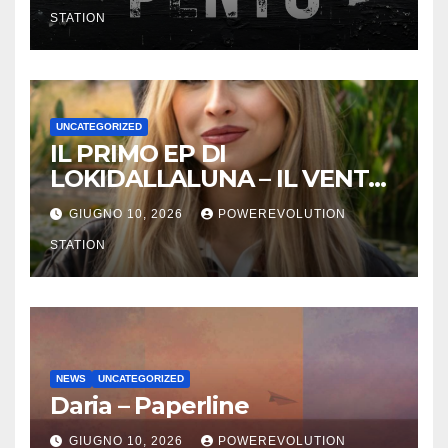
STATION
UNCATEGORIZED
IL PRIMO EP DI
LOKIDALLALUNA – IL VENTO
SCAPPA SE T’INNAMORI
GIUGNO 10, 2026
POWEREVOLUTION
STATION
NEWS
UNCATEGORIZED
Daria – Paperline
GIUGNO 10, 2026
POWEREVOLUTION