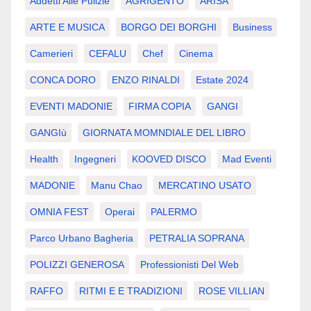
Addetti Alle Pulizie
AGRIGENTO
ARISA
ARTE E MUSICA
BORGO DEI BORGHI
Business
Camerieri
CEFALU
Chef
Cinema
CONCA DORO
ENZO RINALDI
Estate 2024
EVENTI MADONIE
FIRMA COPIA
GANGI
GANGIù
GIORNATA MOMNDIALE DEL LIBRO
Health
Ingegneri
KOOVED DISCO
Mad Eventi
MADONIE
Manu Chao
MERCATINO USATO
OMNIA FEST
Operai
PALERMO
Parco Urbano Bagheria
PETRALIA SOPRANA
POLIZZI GENEROSA
Professionisti Del Web
RAFFO
RITMI E E TRADIZIONI
ROSE VILLIAN