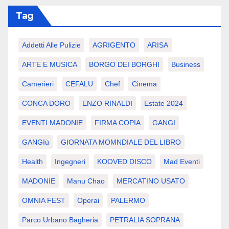
Tag
Addetti Alle Pulizie
AGRIGENTO
ARISA
ARTE E MUSICA
BORGO DEI BORGHI
Business
Camerieri
CEFALU
Chef
Cinema
CONCA DORO
ENZO RINALDI
Estate 2024
EVENTI MADONIE
FIRMA COPIA
GANGI
GANGIù
GIORNATA MOMNDIALE DEL LIBRO
Health
Ingegneri
KOOVED DISCO
Mad Eventi
MADONIE
Manu Chao
MERCATINO USATO
OMNIA FEST
Operai
PALERMO
Parco Urbano Bagheria
PETRALIA SOPRANA