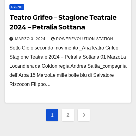
EVENTI
Teatro Grifeo – Stagione Teatrale
2024 – Petralia Sottana
MARZO 3, 2024
POWEREVOLUTION STATION
Sotto Cielo secondo movimento _AriaTeatro Grifeo –
Stagione Teatrale 2024 – Petralia Sottana 01 MarzoLa
Locandiera da Goldoniregia Andrea Saitta_compagnia
dell’Arpa 15 MarzoLe mille bolle blu di Salvatore
Rizzocon Filippo…
Paginazione
1
2
degli