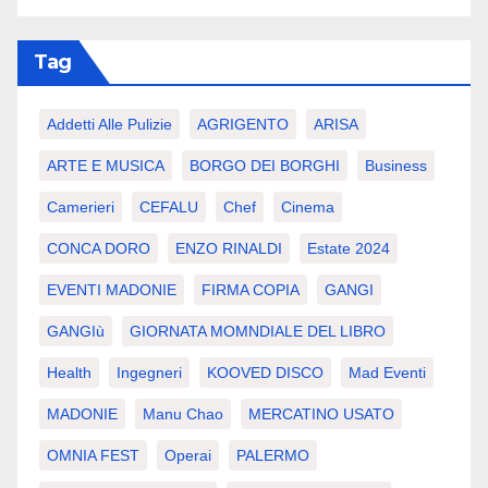
Tag
Addetti Alle Pulizie
AGRIGENTO
ARISA
ARTE E MUSICA
BORGO DEI BORGHI
Business
Camerieri
CEFALU
Chef
Cinema
CONCA DORO
ENZO RINALDI
Estate 2024
EVENTI MADONIE
FIRMA COPIA
GANGI
GANGIù
GIORNATA MOMNDIALE DEL LIBRO
Health
Ingegneri
KOOVED DISCO
Mad Eventi
MADONIE
Manu Chao
MERCATINO USATO
OMNIA FEST
Operai
PALERMO