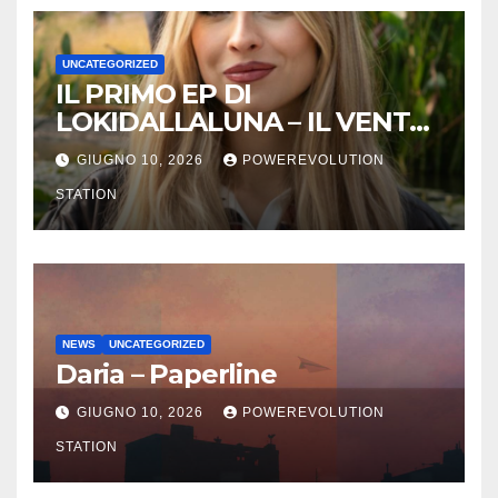
UNCATEGORIZED
IL PRIMO EP DI
LOKIDALLALUNA – IL VENTO
SCAPPA SE T’INNAMORI
GIUGNO 10, 2026
POWEREVOLUTION
STATION
NEWS
UNCATEGORIZED
Daria – Paperline
GIUGNO 10, 2026
POWEREVOLUTION
STATION