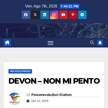
Salta
Ven. Ago 7th, 2026
7:44:22 PM
al
contenuto
UNCATEGORIZED
DEVON – NON MI PENTO
Di
Powerevolution Station
GIU 10, 2026