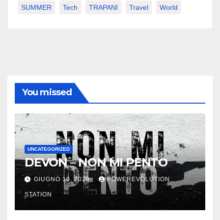
SUMMER
Tech
TRAPANI
Travel
World
You missed
UNCATEGORIZED
DEVON – NON MI PENTO
GIUGNO 10, 2026
POWEREVOLUTION
STATION