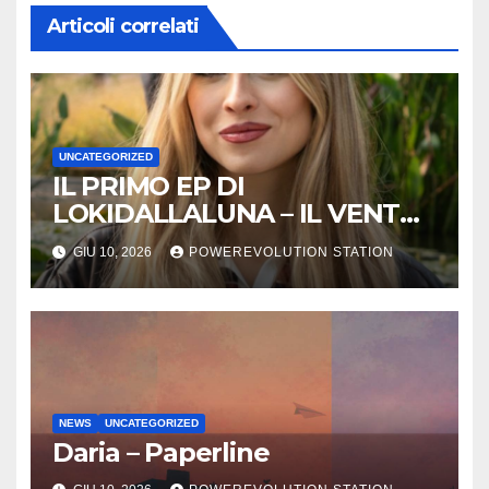
Articoli correlati
UNCATEGORIZED
IL PRIMO EP DI
LOKIDALLALUNA – IL VENTO
SCAPPA SE T’INNAMORI
GIU 10, 2026
POWEREVOLUTION STATION
NEWS
UNCATEGORIZED
Daria – Paperline