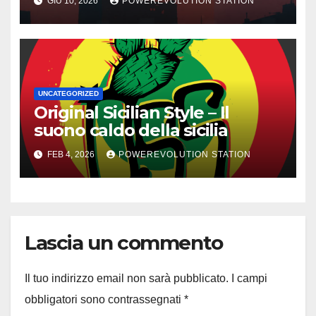
GIU 10, 2026
POWEREVOLUTION STATION
UNCATEGORIZED
Original Sicilian Style – Il
suono caldo della sicilia
FEB 4, 2026
POWEREVOLUTION STATION
Lascia un commento
Il tuo indirizzo email non sarà pubblicato.
I campi
obbligatori sono contrassegnati
*