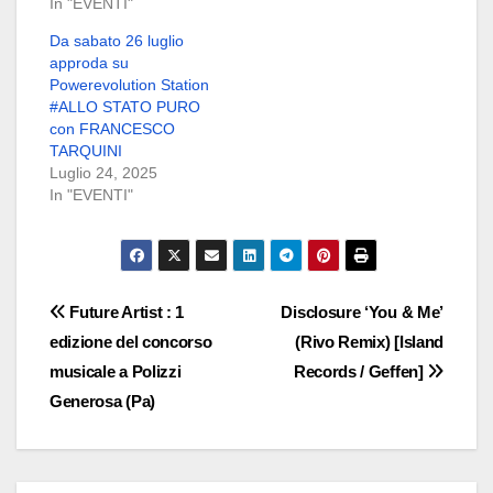
In "EVENTI"
Da sabato 26 luglio
approda su
Powerevolution Station
#ALLO STATO PURO
con FRANCESCO
TARQUINI
Luglio 24, 2025
In "EVENTI"
Navigazione
Future Artist : 1
Disclosure ‘You & Me’
edizione del concorso
(Rivo Remix) [Island
articoli
musicale a Polizzi
Records / Geffen]
Generosa (Pa)