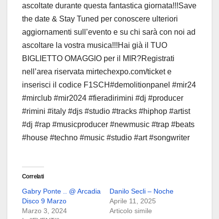
ascoltate durante questa fantastica giornata!!!Save
the date & Stay Tuned per conoscere ulteriori
aggiornamenti sull’evento e su chi sarà con noi ad
ascoltare la vostra musica!!!Hai già il TUO
BIGLIETTO OMAGGIO per il MIR?Registrati
nell’area riservata mirtechexpo.com/ticket e
inserisci il codice F1SCH#demolitionpanel #mir24
#mirclub #mir2024 #fieradirimini #dj #producer
#rimini #italy #djs #studio #tracks #hiphop #artist
#dj #rap #musicproducer #newmusic #trap #beats
#house #techno #music #studio #art #songwriter
Correlati
Gabry Ponte .. @ Arcadia
Danilo Secli – Noche
Disco 9 Marzo
Aprile 11, 2025
Marzo 3, 2024
Articolo simile