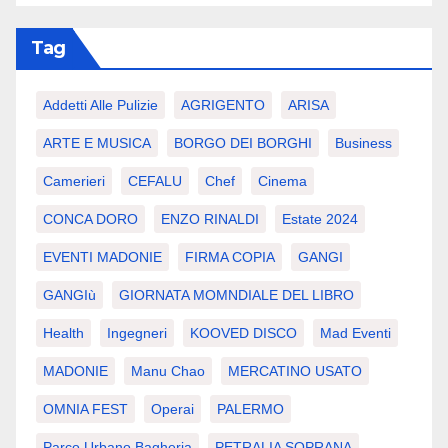
Tag
Addetti Alle Pulizie
AGRIGENTO
ARISA
ARTE E MUSICA
BORGO DEI BORGHI
Business
Camerieri
CEFALU
Chef
Cinema
CONCA DORO
ENZO RINALDI
Estate 2024
EVENTI MADONIE
FIRMA COPIA
GANGI
GANGIù
GIORNATA MOMNDIALE DEL LIBRO
Health
Ingegneri
KOOVED DISCO
Mad Eventi
MADONIE
Manu Chao
MERCATINO USATO
OMNIA FEST
Operai
PALERMO
Parco Urbano Bagheria
PETRALIA SOPRANA