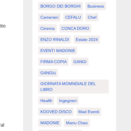
BORGO DEI BORGHI
Business
Camerieri
CEFALU
Chef
tro
Cinema
CONCA DORO
ENZO RINALDI
Estate 2024
EVENTI MADONIE
FIRMA COPIA
GANGI
GANGIù
GIORNATA MOMNDIALE DEL
LIBRO
Health
Ingegneri
KOOVED DISCO
Mad Eventi
MADONIE
Manu Chao
ral