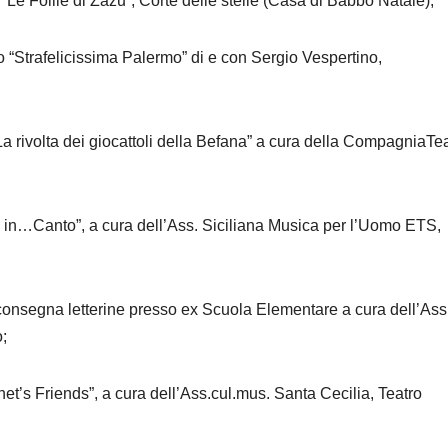
 “Le Follie di Zazu”, Corte delle stelle (Casa di Babbo Natale);
o “Strafelicissima Palermo” di e con Sergio Vespertino,
a rivolta dei giocattoli della Befana” a cura della CompagniaTe
 in…Canto”, a cura dell’Ass. Siciliana Musica per l’Uomo ETS,
consegna letterine presso ex Scuola Elementare a cura dell’Ass
;
t’s Friends”, a cura dell’Ass.cul.mus. Santa Cecilia, Teatro