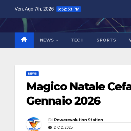
Salta
Ven. Ago 7th, 2026
6:52:54 PM
al
contenuto
NEWS
TECH
SPORTS
NEWS
Magico Natale Cefa
Gennaio 2026
Di
Powerevolution Station
DIC 2, 2025