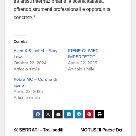
tra artisti internazionali e la scena italiana,
offrendo strumenti professionali e opportunità
concrete.”
Correlati
Alem K & Isohel – Stay
IRENE OLIVIER –
Low
IMPERFETTO
Ottobre 22, 2024
Aprile 22, 2025
Articolo simile
Articolo simile
Kobra MC – Corona di
spine
Aprile 22, 2025
Articolo simile
Navigazione
SERRATI – Tra i sedili
MOTUS”Il Paese Dei