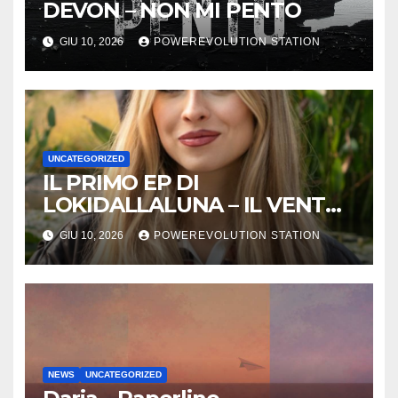
DEVON – NON MI PENTO
GIU 10, 2026
POWEREVOLUTION STATION
UNCATEGORIZED
IL PRIMO EP DI
LOKIDALLALUNA – IL VENTO
SCAPPA SE T’INNAMORI
GIU 10, 2026
POWEREVOLUTION STATION
NEWS
UNCATEGORIZED