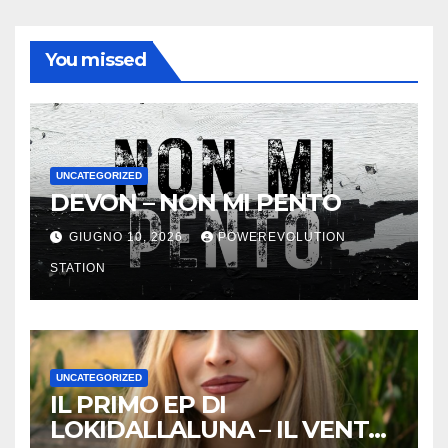
You missed
UNCATEGORIZED
DEVON – NON MI PENTO
GIUGNO 10, 2026
POWEREVOLUTION
STATION
UNCATEGORIZED
IL PRIMO EP DI
LOKIDALLALUNA – IL VENTO