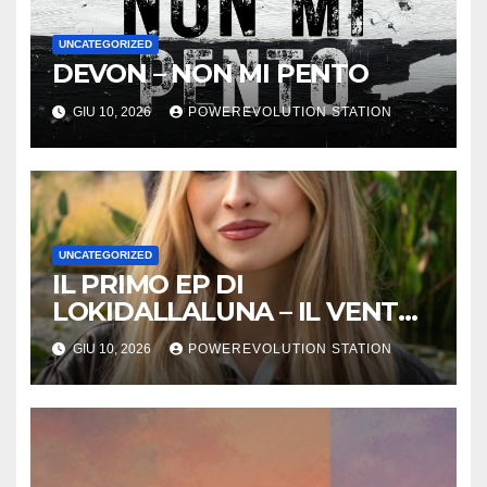
UNCATEGORIZED
DEVON – NON MI PENTO
GIU 10, 2026
POWEREVOLUTION STATION
UNCATEGORIZED
IL PRIMO EP DI
LOKIDALLALUNA – IL VENTO
SCAPPA SE T’INNAMORI
GIU 10, 2026
POWEREVOLUTION STATION