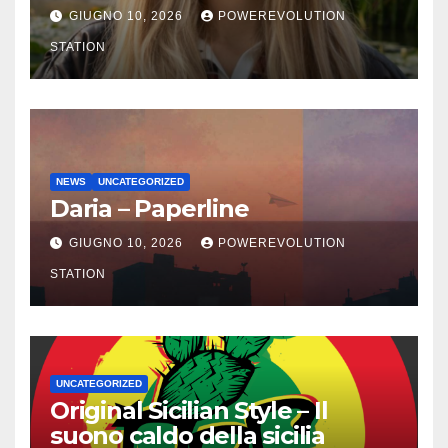
SCAPPA SE T’INNAMORI
GIUGNO 10, 2026
POWEREVOLUTION
STATION
NEWS
UNCATEGORIZED
Daria – Paperline
GIUGNO 10, 2026
POWEREVOLUTION
STATION
UNCATEGORIZED
Original Sicilian Style – Il
suono caldo della sicilia