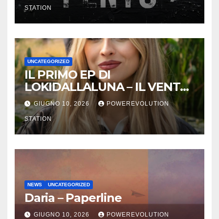
STATION
UNCATEGORIZED
IL PRIMO EP DI
LOKIDALLALUNA – IL VENTO
SCAPPA SE T’INNAMORI
GIUGNO 10, 2026
POWEREVOLUTION
STATION
NEWS
UNCATEGORIZED
Daria – Paperline
GIUGNO 10, 2026
POWEREVOLUTION