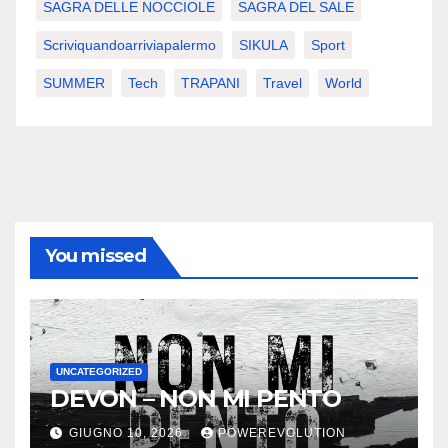
SAGRA DELLE NOCCIOLE
SAGRA DEL SALE
Scriviquandoarriviapalermo
SIKULA
Sport
SUMMER
Tech
TRAPANI
Travel
World
You missed
UNCATEGORIZED
DEVON – NON MI PENTO
GIUGNO 10, 2026
POWEREVOLUTION