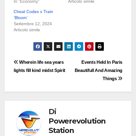
In "Economy"
Articolo simile
Cheat Codes x Train
‘Bloom’
Settembre 12, 2024
Articolo simile
Navigazione
Wherein life sea years
Events Held In Paris
lights fill kind midst Spirit
Beautifull And Amazing
articoli
Things
Di
Powerevolution
Station