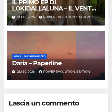
IL PRIMO EP DI
LOKIDALLALUNA – IL VENTO
SCAPPA SE T’INNAMORI
GIU 10, 2026
POWEREVOLUTION STATION
NEWS
UNCATEGORIZED
Daria – Paperline
GIU 10, 2026
POWEREVOLUTION STATION
Lascia un commento